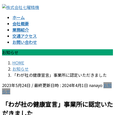
コ
ナ
ン
ビ
ホーム
テ
ゲ
会社概要
ン
ー
業務紹介
ツ
シ
交通アクセス
へ
ョ
お問い合わせ
ス
ン
キ
に
お知らせ
ッ
移
プ
動
HOME
お知らせ
「わが社の健康宣言」事業所に認定いただきました
2023年5月24日
/ 最終更新日時 :
2024年4月1日
nanayo
お知
らせ
「わが社の健康宣言」事業所に認定いた
だきました