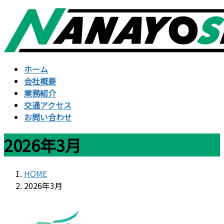
コ
ナ
ン
ビ
テ
ゲ
ン
ー
ツ
シ
ホーム
へ
ョ
会社概要
ス
ン
業務紹介
キ
に
交通アクセス
ッ
移
お問い合わせ
プ
動
2026年3月
HOME
2026年3月